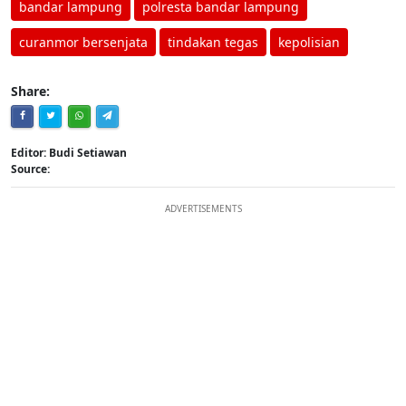
bandar lampung
polresta bandar lampung
curanmor bersenjata
tindakan tegas
kepolisian
Share:
Editor: Budi Setiawan
Source:
ADVERTISEMENTS