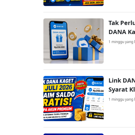
Tak Perl
DANA Kag
1 minggu yang l
Link DAN
Syarat K
1 minggu yang l