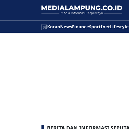
Koran
News
Finance
Sport
Inet
Lifestyle
BERITA DAN INFORMASI SEPUT