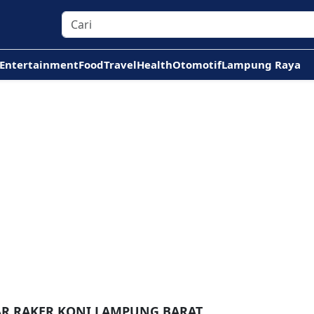
Entertainment
Food
Travel
Health
Otomotif
Lampung Raya
AR RAKER KONI LAMPUNG BARAT