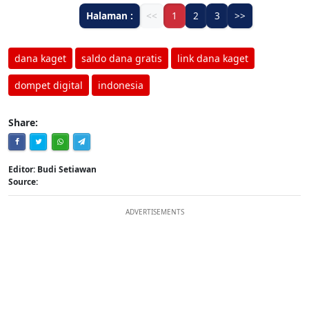
Halaman :
<<
1
2
3
>>
dana kaget
saldo dana gratis
link dana kaget
dompet digital
indonesia
Share:
Editor: Budi Setiawan
Source:
ADVERTISEMENTS