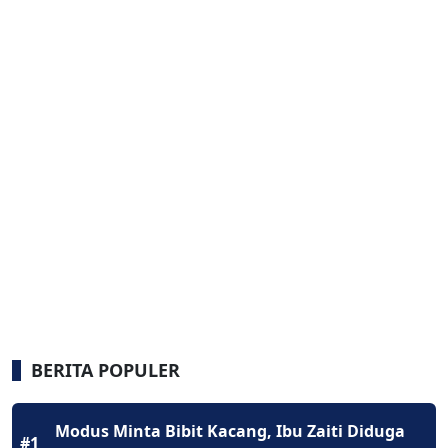
BERITA POPULER
Modus Minta Bibit Kacang, Ibu Zaiti Diduga
#1