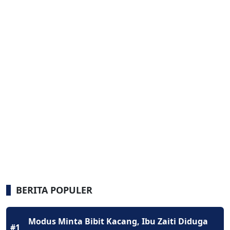
BERITA POPULER
Modus Minta Bibit Kacang, Ibu Zaiti Diduga
#1