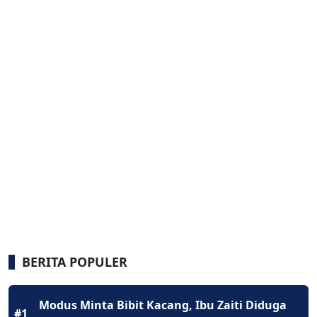
BERITA POPULER
Modus Minta Bibit Kacang, Ibu Zaiti Diduga
#1