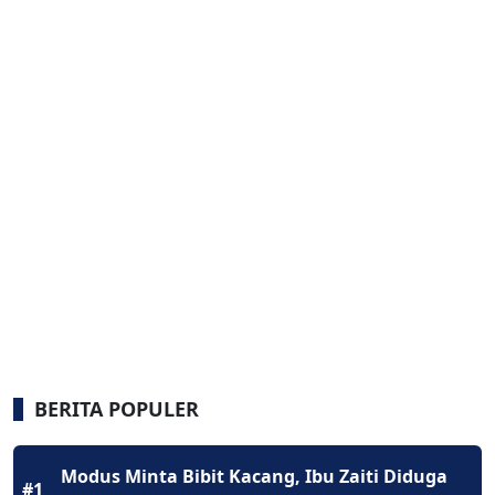
BERITA POPULER
Modus Minta Bibit Kacang, Ibu Zaiti Diduga
#1