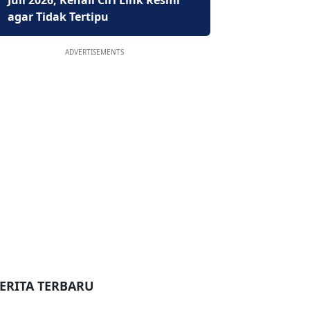
Juli 2026, Kenali Ciri Link Resmi
agar Tidak Tertipu
ADVERTISEMENTS
ERITA TERBARU