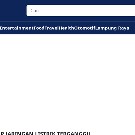
Entertainment
Food
Travel
Health
Otomotif
Lampung Raya
AR JARINGAN LISTRIK TERGANGGU