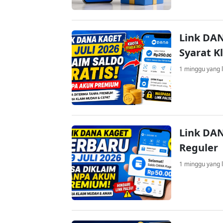
Link DAN
Syarat K
1 minggu yang l
Link DAN
Reguler
1 minggu yang l