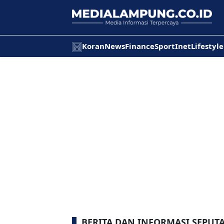
Koran
News
Finance
Sport
Inet
Lifestyle
BERITA DAN INFORMASI SEPUT