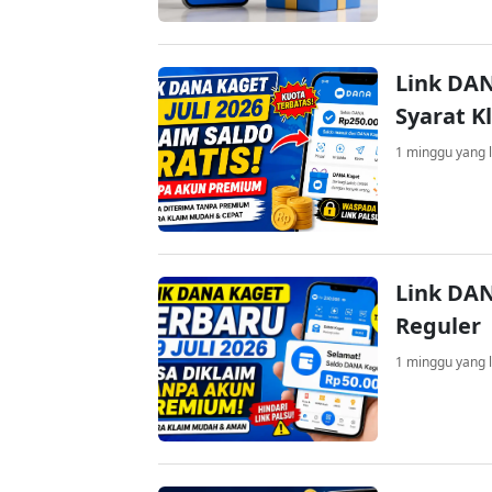
Link DAN
Syarat K
1 minggu yang l
Link DAN
Reguler
1 minggu yang l