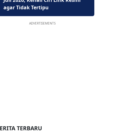
Juli 2026, Kenali Ciri Link Resmi
agar Tidak Tertipu
ADVERTISEMENTS
ERITA TERBARU