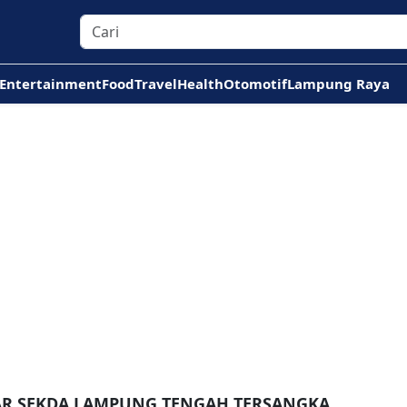
Entertainment
Food
Travel
Health
Otomotif
Lampung Raya
TAR SEKDA LAMPUNG TENGAH TERSANGKA