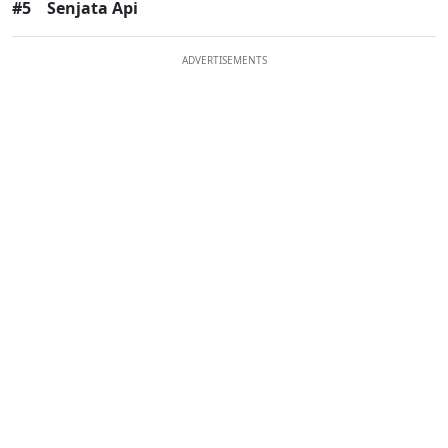
#5
Senjata Api
ADVERTISEMENTS