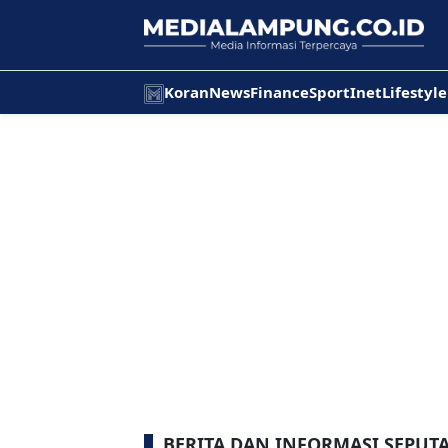
Koran
News
Finance
Sport
Inet
Lifestyle
BERITA DAN INFORMASI SEPUT