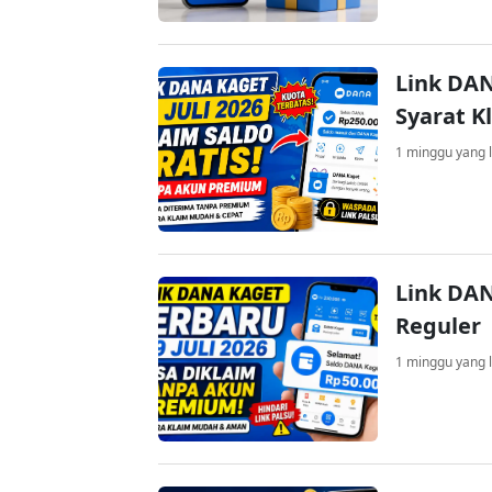
Link DAN
Syarat K
1 minggu yang l
Link DAN
Reguler
1 minggu yang l