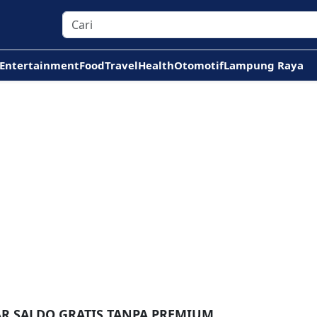
Entertainment
Food
Travel
Health
Otomotif
Lampung Raya
AR SALDO GRATIS TANPA PREMIUM