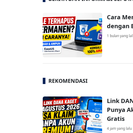
Cara Me
dengan E
1 bulan yang la
REKOMENDASI
Link DAN
Punya Ak
Gratis
4 jam yang lalu