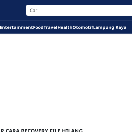
Entertainment
Food
Travel
Health
Otomotif
Lampung Raya
R CARA RECOVERY FILE HILANG