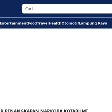
Entertainment
Food
Travel
Health
Otomotif
Lampung Raya
TAR PENANGKAPAN NARKOBA KOTABUMI