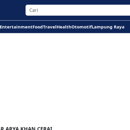
Entertainment
Food
Travel
Health
Otomotif
Lampung Raya
AR ARYA KHAN CERAI