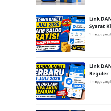
Link DAN
Syarat K
1 minggu yang l
Link DAN
Reguler
1 minggu yang l