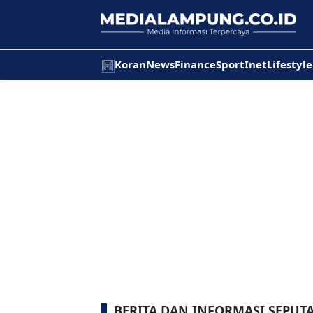
Koran
News
Finance
Sport
Inet
Lifestyle
BERITA DAN INFORMASI SEPUT