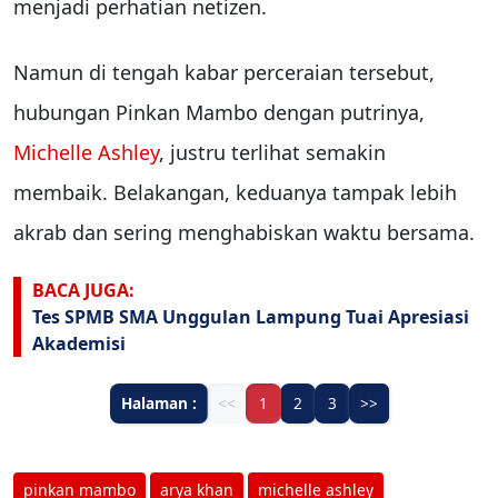
menjadi perhatian netizen.
Namun di tengah kabar perceraian tersebut,
hubungan Pinkan Mambo dengan putrinya,
Michelle Ashley
, justru terlihat semakin
membaik. Belakangan, keduanya tampak lebih
akrab dan sering menghabiskan waktu bersama.
BACA JUGA:
Tes SPMB SMA Unggulan Lampung Tuai Apresiasi
Akademisi
Halaman :
<<
1
2
3
>>
pinkan mambo
arya khan
michelle ashley