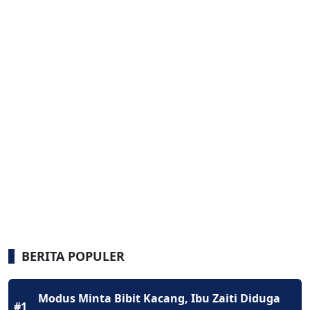
BERITA POPULER
Modus Minta Bibit Kacang, Ibu Zaiti Diduga
#1