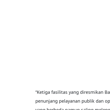
“Ketiga fasilitas yang diresmikan 
penunjang pelayanan publik dan op
yang berbeda namun saling meleng