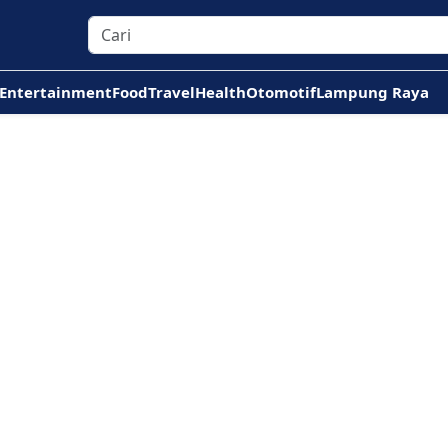
Entertainment
Food
Travel
Health
Otomotif
Lampung Raya