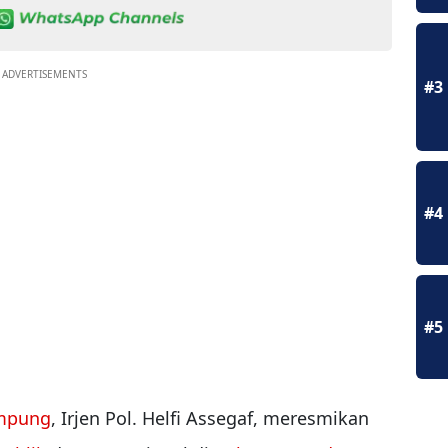
ADVERTISEMENTS
#3
#4
#5
mpung
, Irjen Pol. Helfi Assegaf, meresmikan