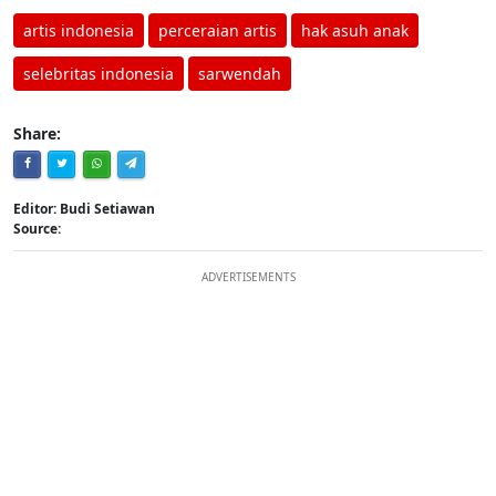
artis indonesia
perceraian artis
hak asuh anak
selebritas indonesia
sarwendah
Share:
Editor: Budi Setiawan
Source:
ADVERTISEMENTS