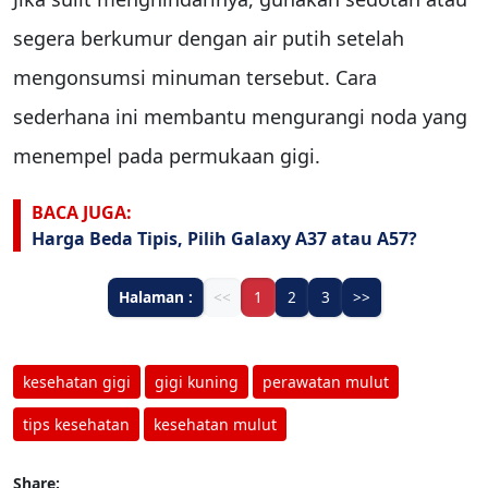
segera berkumur dengan air putih setelah
mengonsumsi minuman tersebut. Cara
sederhana ini membantu mengurangi noda yang
menempel pada permukaan gigi.
BACA JUGA:
Harga Beda Tipis, Pilih Galaxy A37 atau A57?
Halaman :
<<
1
2
3
>>
kesehatan gigi
gigi kuning
perawatan mulut
tips kesehatan
kesehatan mulut
Share: