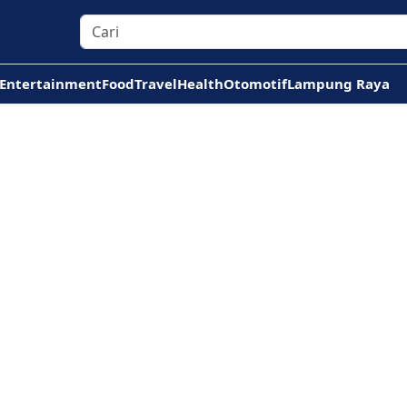
Entertainment
Food
Travel
Health
Otomotif
Lampung Raya