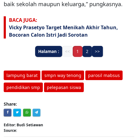
baik sekolah maupun keluarga,” pungkasnya.
BACA JUGA:
Vicky Prasetyo Target Menikah Akhir Tahun,
Bocoran Calon Istri Jadi Sorotan
Halaman :
<<
1
2
>>
lampung barat
smpn way tenong
parosil mabsus
pendidikan smp
pelepasan siswa
Share:
Editor: Budi Setiawan
Source: