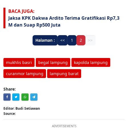
BACA JUGA:
Jaksa KPK Dakwa Ardito Terima Gratifikasi Rp7,3
M dan Suap Rp500 Juta
Halaman :
<<
1
2
>>
mukhlis basri
begal lampung
kapolda lampung
curanmor lampung
lampung barat
Share:
Editor: Budi Setiawan
Source:
ADVERTISEMENTS