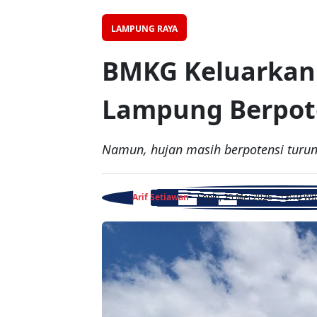
LAMPUNG RAYA
BMKG Keluarkan 
Lampung Berpote
Namun, hujan masih berpotensi turu
Arif Setiawan
- Senin, 25 Mei 2026 - 13:10 WI