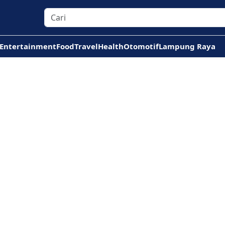
Entertainment
Food
Travel
Health
Otomotif
Lampung Raya