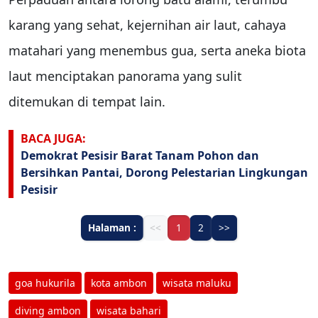
karang yang sehat, kejernihan air laut, cahaya
matahari yang menembus gua, serta aneka biota
laut menciptakan panorama yang sulit
ditemukan di tempat lain.
BACA JUGA:
Demokrat Pesisir Barat Tanam Pohon dan
Bersihkan Pantai, Dorong Pelestarian Lingkungan
Pesisir
Halaman :
<<
1
2
>>
goa hukurila
kota ambon
wisata maluku
diving ambon
wisata bahari