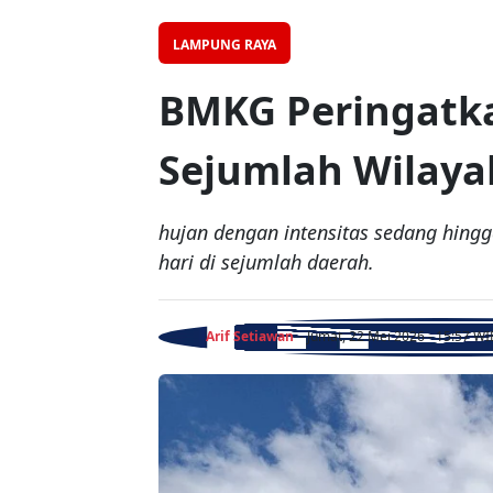
LAMPUNG RAYA
BMKG Peringatkan
Sejumlah Wilay
hujan dengan intensitas sedang hingg
hari di sejumlah daerah.
Arif Setiawan
- Jumat, 22 Mei 2026 - 15:57 WI