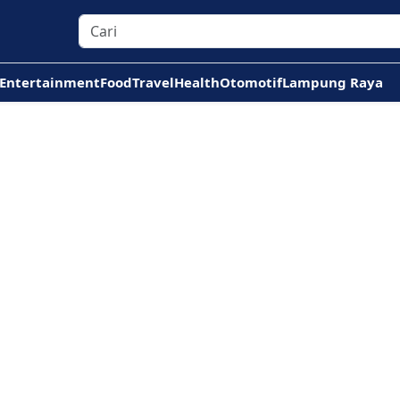
Entertainment
Food
Travel
Health
Otomotif
Lampung Raya