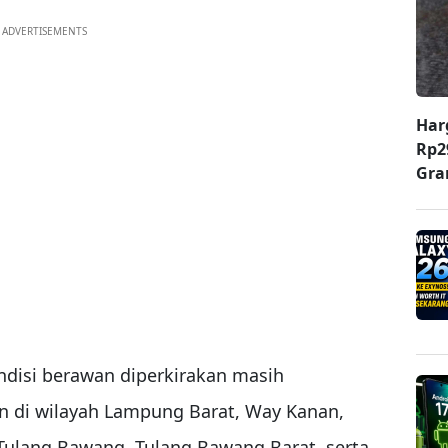
ADVERTISEMENTS
Har
Rp2
Gr
ndisi berawan diperkirakan masih
 di wilayah Lampung Barat, Way Kanan,
ulang Bawang, Tulang Bawang Barat, serta