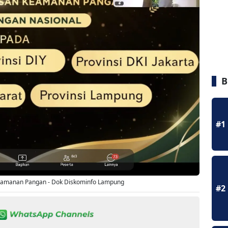
B
#1
eamanan Pangan - Dok Diskominfo Lampung
#2