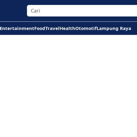
Entertainment
Food
Travel
Health
Otomotif
Lampung Raya