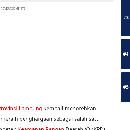
ADVERTISEMENTS
#3
#4
#5
Provinsi Lampung
kembali menorehkan
n meraih penghargaan sebagai salah satu
ompeten
Keamanan Pangan
Daerah (OKKPD)