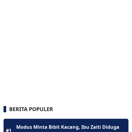
BERITA POPULER
Modus Minta Bibit Kacang, Ibu Zaiti Diduga
#1