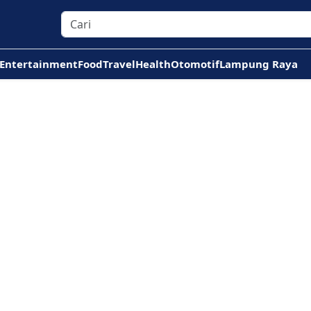
Entertainment
Food
Travel
Health
Otomotif
Lampung Raya