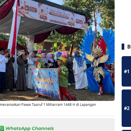
B
#1
meramaikan Pawai Taaruf 1 Miharram 1448 H di Lapangan
#2