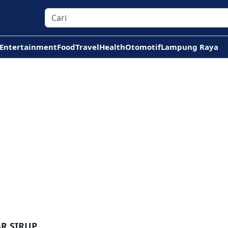
Entertainment
Food
Travel
Health
Otomotif
Lampung Raya
R SIRUP