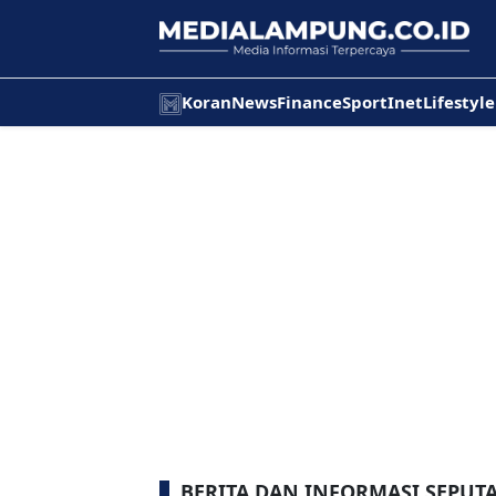
Koran
News
Finance
Sport
Inet
Lifestyle
BERITA DAN INFORMASI SEPUT