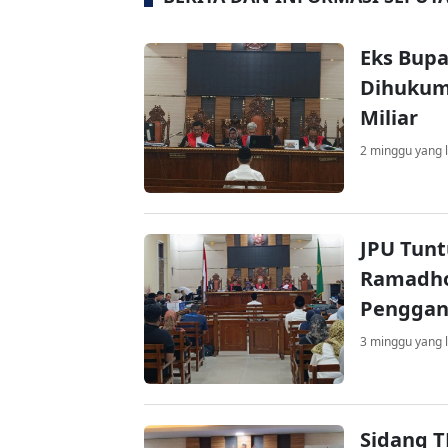
Eks Bup
Dihukum 
Miliar
2 minggu yang l
JPU Tunt
Ramadho
Penggant
3 minggu yang l
Sidang T