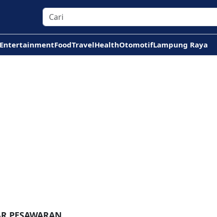
Entertainment
Food
Travel
Health
Otomotif
Lampung Raya
AR PESAWARAN