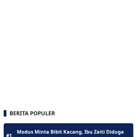
BERITA POPULER
Modus Minta Bibit Kacang, Ibu Zaiti Diduga
#1