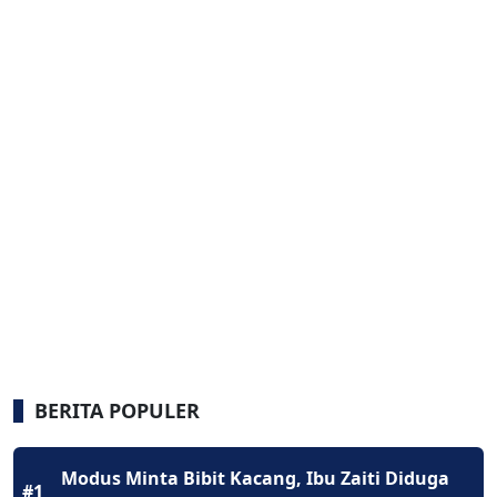
BERITA POPULER
Modus Minta Bibit Kacang, Ibu Zaiti Diduga
#1