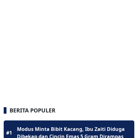
BERITA POPULER
Modus Minta Bibit Kacang, Ibu Zaiti Diduga
#1
Dibekap dan Cincin Emas 5 Gram Dirampas