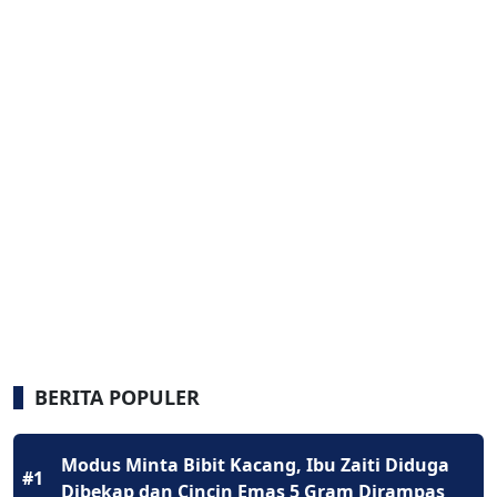
BERITA POPULER
Modus Minta Bibit Kacang, Ibu Zaiti Diduga
#1
Dibekap dan Cincin Emas 5 Gram Dirampas