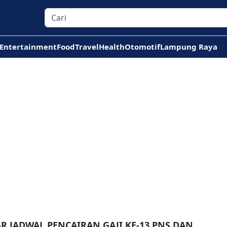
Entertainment
Food
Travel
Health
Otomotif
Lampung Raya
R JADWAL PENCAIRAN GAJI KE-13 PNS DAN