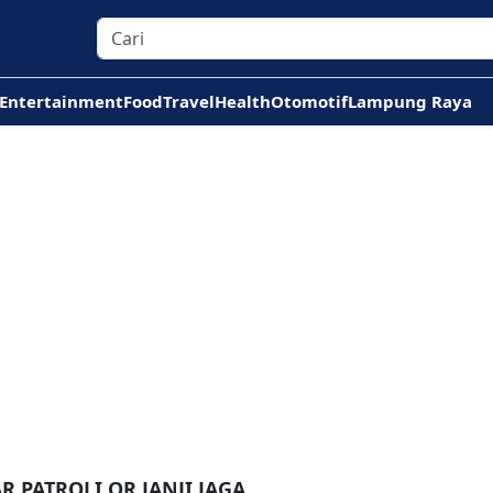
Entertainment
Food
Travel
Health
Otomotif
Lampung Raya
 PATROLI QR JANJI JAGA