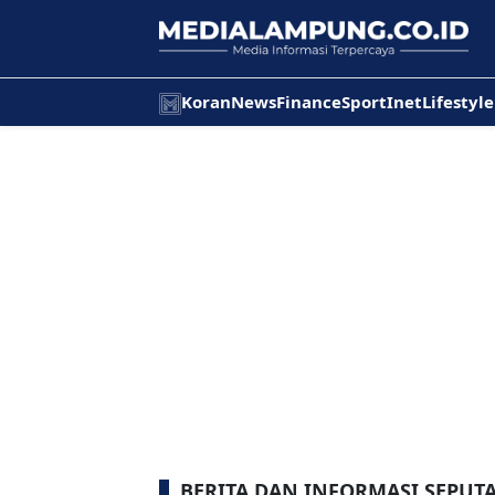
Koran
News
Finance
Sport
Inet
Lifestyle
BERITA DAN INFORMASI SEPUT