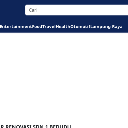
Entertainment
Food
Travel
Health
Otomotif
Lampung Raya
AR RENOVASI SDN 1 BEDUDU