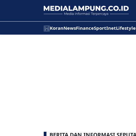
Koran
News
Finance
Sport
Inet
Lifestyle
BERITA DAN INFORMASI SEPUT