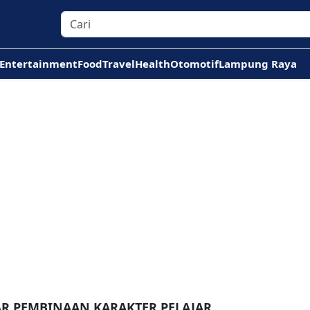
Entertainment
Food
Travel
Health
Otomotif
Lampung Raya
AR PEMBINAAN KARAKTER PELAJAR