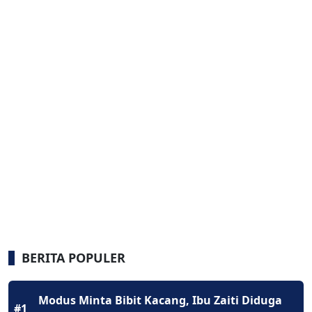
BERITA POPULER
Modus Minta Bibit Kacang, Ibu Zaiti Diduga
#1