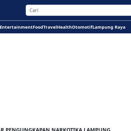
Entertainment
Food
Travel
Health
Otomotif
Lampung Raya
TAR PENGUNGKAPAN NARKOTIKA LAMPUNG