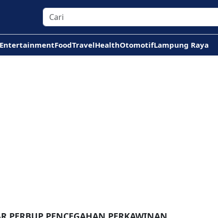
Entertainment
Food
Travel
Health
Otomotif
Lampung Raya
TAR PERBUP PENCEGAHAN PERKAWINAN