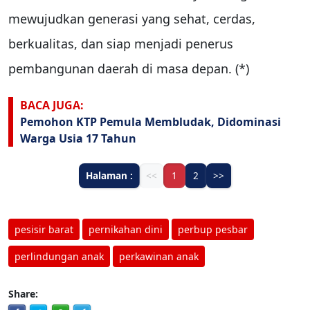
mewujudkan generasi yang sehat, cerdas,
berkualitas, dan siap menjadi penerus
pembangunan daerah di masa depan. (*)
BACA JUGA:
Pemohon KTP Pemula Membludak, Didominasi
Warga Usia 17 Tahun
Halaman :
<<
1
2
>>
pesisir barat
pernikahan dini
perbup pesbar
perlindungan anak
perkawinan anak
Share: