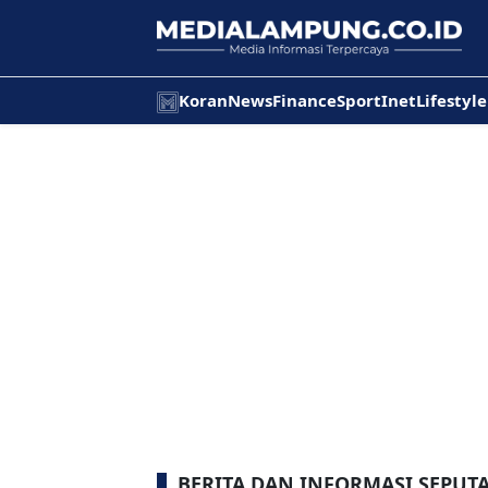
Koran
News
Finance
Sport
Inet
Lifestyle
BERITA DAN INFORMASI SEPUT