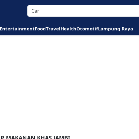
Entertainment
Food
Travel
Health
Otomotif
Lampung Raya
AR MAKANAN KHAS JAMBI