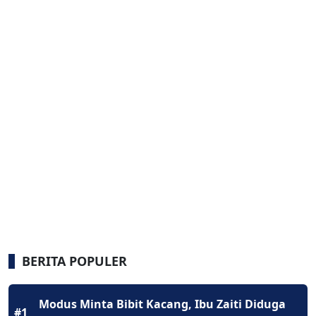
BERITA POPULER
Modus Minta Bibit Kacang, Ibu Zaiti Diduga
#1