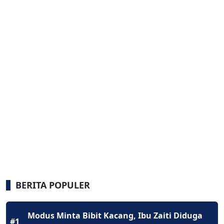
BERITA POPULER
Modus Minta Bibit Kacang, Ibu Zaiti Diduga
#1