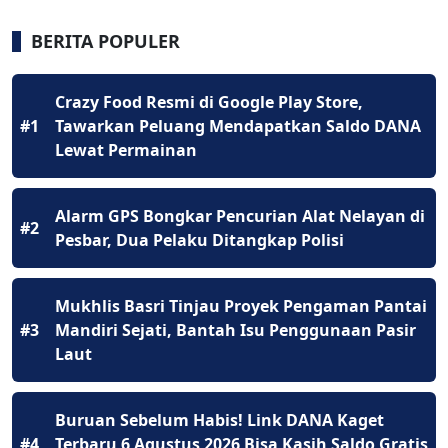
BERITA POPULER
Crazy Food Resmi di Google Play Store,
#1
Tawarkan Peluang Mendapatkan Saldo DANA
Lewat Permainan
Alarm GPS Bongkar Pencurian Alat Nelayan di
#2
Pesbar, Dua Pelaku Ditangkap Polisi
Mukhlis Basri Tinjau Proyek Pengaman Pantai
#3
Mandiri Sejati, Bantah Isu Penggunaan Pasir
Laut
Buruan Sebelum Habis! Link DANA Kaget
#4
Terbaru 6 Agustus 2026 Bisa Kasih Saldo Gratis