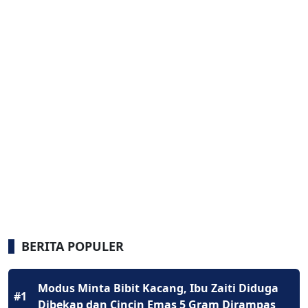
BERITA POPULER
Modus Minta Bibit Kacang, Ibu Zaiti Diduga
#1
Dibekap dan Cincin Emas 5 Gram Dirampas