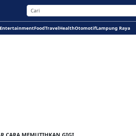
Entertainment
Food
Travel
Health
Otomotif
Lampung Raya
AR CARA MEMUTIHKAN GIGI