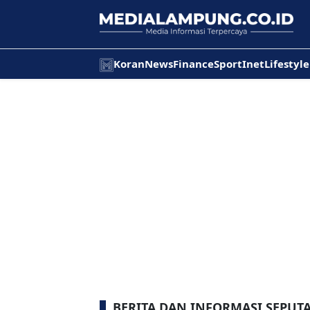
Koran
News
Finance
Sport
Inet
Lifestyle
BERITA DAN INFORMASI SEPUT