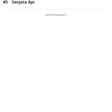
#5
Senjata Api
ADVERTISEMENTS