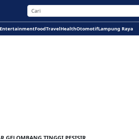
Entertainment
Food
Travel
Health
Otomotif
Lampung Raya
AR GELOMBANG TINGGI PESISIR