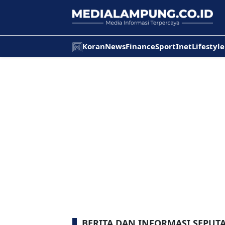
Koran
News
Finance
Sport
Inet
Lifestyle
BERITA DAN INFORMASI SEPUT