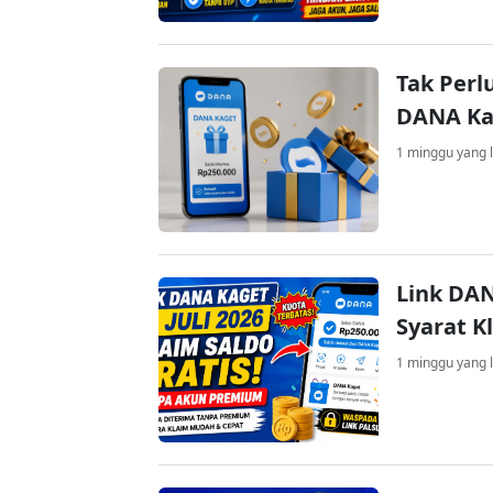
Tak Perl
DANA Kag
1 minggu yang l
Link DAN
Syarat K
1 minggu yang l